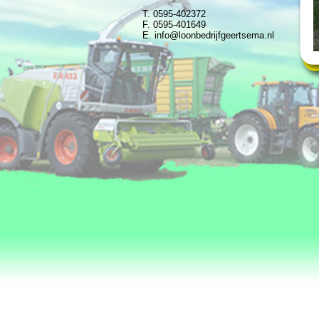
T. 0595-402372
F. 0595-401649
E.
info@loonbedrijfgeertsema.nl