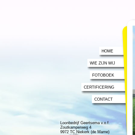
HOME
WIE ZIJN WIJ
FOTOBOEK
CERTIFICERING
CONTACT
Loonbedrijf Geertsema v.o.f.
Zoutkamperweg 4
9972 TC Niekerk (de Marne)